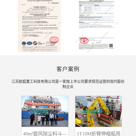
客户案例
江苏欧超重工科技有限公司是一家按上市公司要求规范运营的现代股份
制企业
3
缩船用吊
40m³旋风除尘料斗—
1T10M折臂伸缩船用