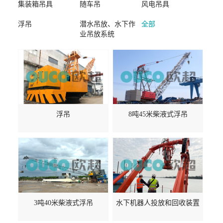
集装箱吊具
随车吊
风电吊具
浮吊
潜水吊放、水下作
全部
业吊放系统
浮吊
8吨45米柴液式浮吊
3吨40米柴液式浮吊
水下机器人投放和回收装置