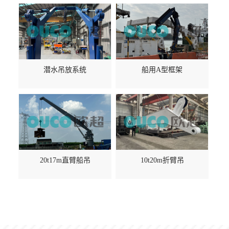
潜水吊放系统
船用A型框架
20t17m直臂船吊
10t20m折臂吊