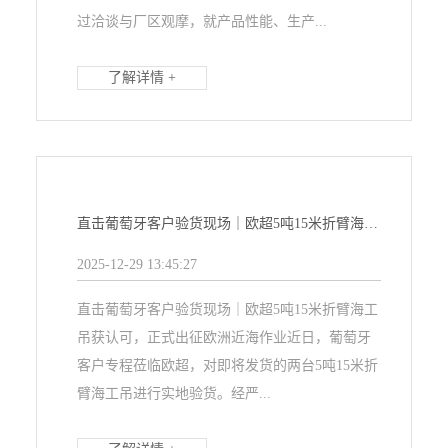
过洽谈与厂区观摩，就产品性能、生产...
了解详情 +
直击葡萄牙客户验货现场｜欧超5吨15米折臂海工吊获认可，正式出征欧洲近海作业
2025-12-29 13:45:27
直击葡萄牙客户验货现场｜欧超5吨15米折臂海工
吊获认可，正式出征欧洲近海作业近日，葡萄牙
客户专程莅临欧超，对即将发货的两台5吨15米折
臂海工吊进行实地验货。经严...