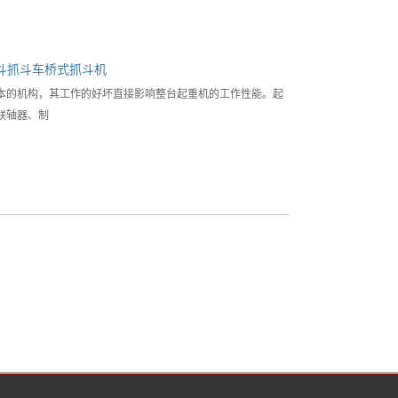
斗
抓斗车
桥式抓斗机
本的机构，其工作的好坏直接影响整台起重机的工作性能。起
联轴器、制