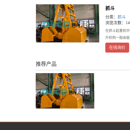
抓斗
分类：
抓斗
浏览次数：146
在抓斗起重机中
升机构一般由驱
在线询价
推荐产品