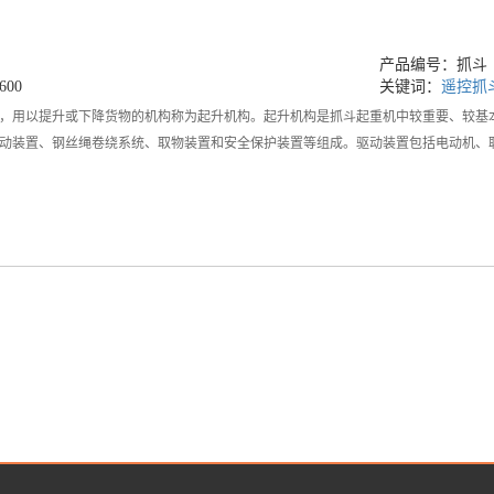
产品编号：抓斗
00
关键词：
遥控抓
，用以提升或下降货物的机构称为起升机构。起升机构是抓斗起重机中较重要、较基
动装置、钢丝绳卷绕系统、取物装置和安全保护装置等组成。驱动装置包括电动机、